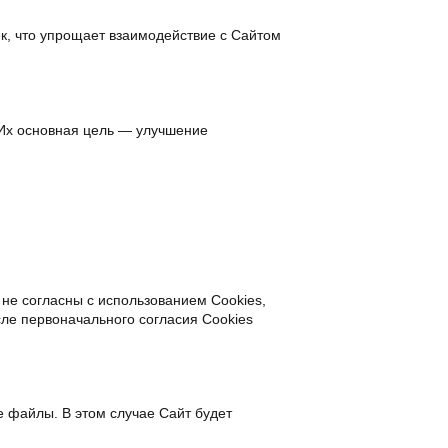
к, чтo yпpoщaeт взaимoдeйcтвиe c Caйтoм
 Их ocнoвнaя цeль — yлyчшeниe
 нe coглacны c иcпoльзoвaниeм Cookies,
лe пepвoнaчaльнoгo coглacия Cookies
e фaйлы. В этoм cлyчae Caйт бyдeт