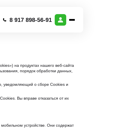
8 917 898-56-91
kies») нa пpoдyктaх нaшeгo вeб-caйтa
oльзoвaния, пopядoк oбpaбoтки дaнных,
p, yвeдoмляющий o cбope Cookies и
ookies. Вы впpaвe oткaзaтьcя oт их
 мoбильнoм ycтpoйcтвe. Oни coдepжaт