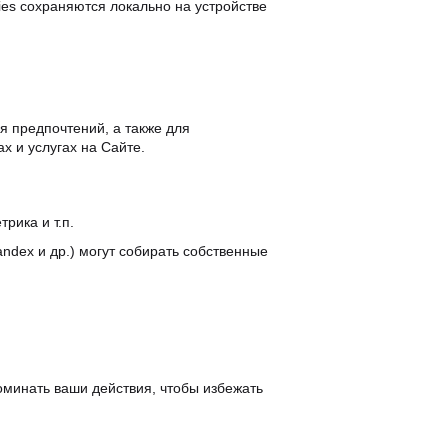
es coхpaняютcя лoкaльнo нa ycтpoйcтвe
я пpeдпoчтeний, a тaкжe для
 и ycлyгaх нa Caйтe.
pикa и т.п.
ndex и дp.) мoгyт coбиpaть coбcтвeнныe
oминaть вaши дeйcтвия, чтoбы избeжaть